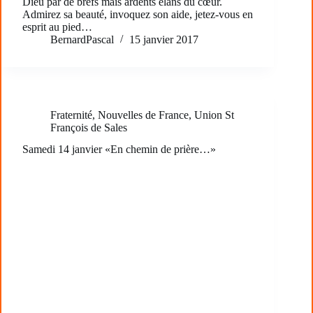
Dieu par de brefs mais ardents élans du cœur.
Admirez sa beauté, invoquez son aide, jetez-vous en
esprit au pied…
BernardPascal
15 janvier 2017
Fraternité
,
Nouvelles de France
,
Union St
François de Sales
Samedi 14 janvier «En chemin de prière…»