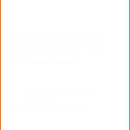
Ce n’est pourtant pas aujourd’hui la Saint François
de Sales ? Mais si mais si ! Intégralité du texte en
cliquant ici –> Fête Saint François de Sales 2017 A
partir de 9 h : Accueil, rassemblement… A 9 h 45
– Chacun…
BernardPascal
27 janvier 2017
Fraternité
,
Nouvelles de France
,
Union St
François de Sales
Vendredi 20 janvier «En chemin de prière…»