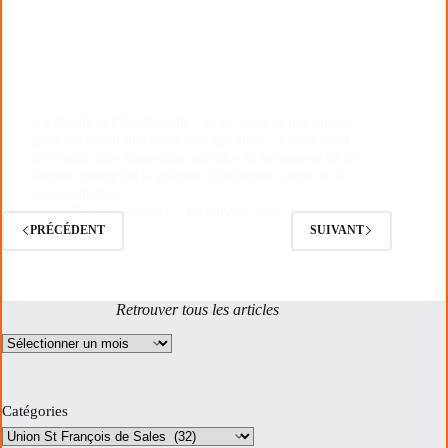
La Parole et l’Eucharistie Je ne vous ai pas encore
parlé du soleil des exercices spirituels : le très saint,
très sacré, très souverain sacrifice et sacrement de la
Messe, centre de la religion chrétienne, cœur de la
vie spirituelle,…
BernardPascal
19 janvier 2017
PRÉCÉDENT
SUIVANT
Retrouver tous les articles
Archives
Catégories