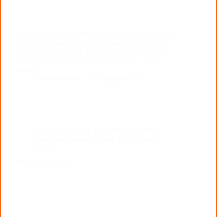
Le bateau-pirogue offert par la Congrégation Sainte
Marie à l’Union Saint François de Sales, lors de la
réponse à sa demande de fusion a navigué sur terre
de Torfou à Rodez. Arrivé à bon port, il a fallu
veiller à…
BernardPascal
27 septembre 2017
Diocèse de Rodez
,
Fraternité
,
Nouvelles
Chrétiens Associés
,
Union St François de
Sales
Visite en Aveyron….