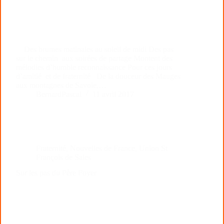
Des brumes matinales au soleil de midi Des pas
sur le chemin aux soirées de partage Montent des
mélodies d’humble reconnaissance Pour ces jours
d’amitié et de fraternité De la douceur des Mauges
aux montagnes de Savoie,…
BernardPascal
11 avril 2017
Fraternité
,
Nouvelles de France
,
Union St
François de Sales
Sur les pas du Père Foyer