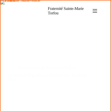
Passer
au
Fraternité Sainte-Marie
contenu
Torfou
Fraternité
,
Union St François de Sales
Neuvaine à Saint François de Sales 18 – 26 janvier
2018