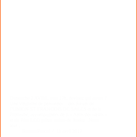
Dimanche 2 AVRIL vers 17h, devinez qui arrive ?
Une vingtaine de personnes : des Sœurs de
l’UNION ST FRANCOIS DE SALES et de la
Primaube, accompagnées de 6 « Amis des sœurs »
et du Père LEO prêtre indien de Rodez .Nous
leur…
BernardPascal
11 avril 2017