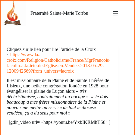
Passer
au
Fraternité Sainte-Marie Torfou
contenu
Cliquez sur le lien pour lire l’article de la Croix
:
https://www.la-
croix.com/Religion/Catholicisme/France/MgrFrancois-
Jacolin-a-la-tete-de-lEglise-en-Vendee-2018-05-29-
1200942669?from_univers=lacroix
Il est missionnaire de la Plaine et de Sainte Thérèse de
Lisieux, une petite congrégation fondée en 1928 pour
évangéliser la plaine de Luçon alors «
très
déchristianisée, contrairement au bocage ». « Je dois
beaucoup à mes frères missionnaires de la Plaine et
pouvoir me mettre au service de tout le diocèse
vendéen, ça a du sens pour moi »
[gdlr_video url= »https://youtu.be/YxbIKRMhTS8″ ]