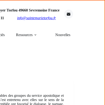
oyer Torfou 49660 Sevremoine France
4 11
info@saintemarietorfou.fr
ciés
Ressources
Nouvelles
bles des groupes du service apostolique et
st entretenu avec elles sur le sens de la
mblée ont favorisé le dialogue, le partage,