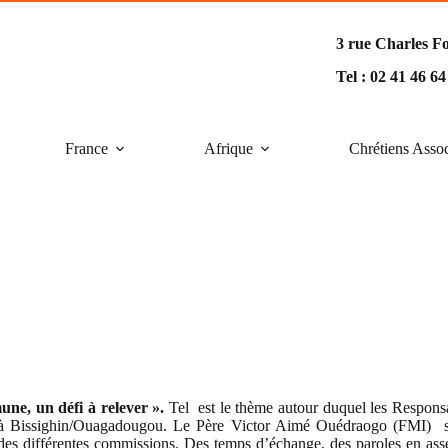
3 rue Charles F
Tel : 02 41 46 6
France
Afrique
Chrétiens Asso
ne, un défi à relever ».
Tel est le thème autour duquel les Responsa
8 à Bissighin/Ouagadougou. Le Père Victor Aimé Ouédraogo (FMI) s’e
 des différentes commissions. Des temps d’échange, des paroles en asse