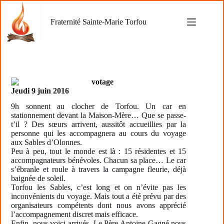
Passer
au
Fraternité Sainte-Marie Torfou
contenu
Jeudi 9 juin 2016
9h sonnent au clocher de Torfou. Un car en
stationnement devant la Maison-Mère… Que se passe-
t’il ? Des sœurs arrivent, aussitôt accueillies par la
personne qui les accompagnera au cours du voyage
aux Sables d’Olonnes.
Peu à peu, tout le monde est là : 15 résidentes et 15
accompagnateurs bénévoles. Chacun sa place… Le car
s’ébranle et roule à travers la campagne fleurie, déjà
baignée de soleil.
Torfou les Sables, c’est long et on n’évite pas les
inconvénients du voyage. Mais tout a été prévu par des
organisateurs compétents dont nous avons apprécié
l’accompagnement discret mais efficace.
Enfin, nous voici arrivés. Le Père Antoine Gagné nous