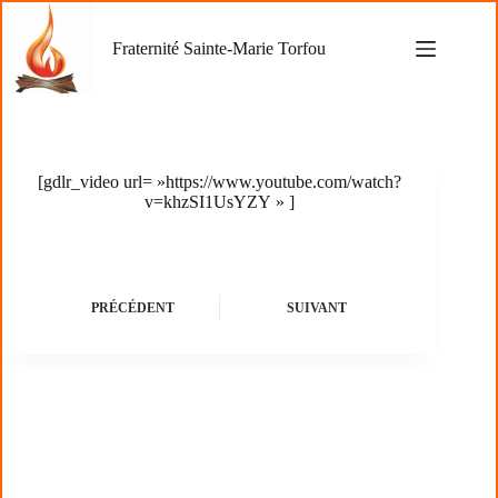
Passer
au
Fraternité Sainte-Marie Torfou
contenu
[gdlr_video url= »https://www.youtube.com/watch?
v=khzSI1UsYZY » ]
PRÉCÉDENT
SUIVANT