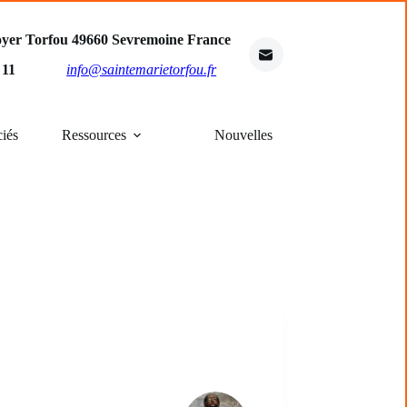
oyer Torfou 49660 Sevremoine France
4 11
info@saintemarietorfou.fr
ciés
Ressources
Nouvelles