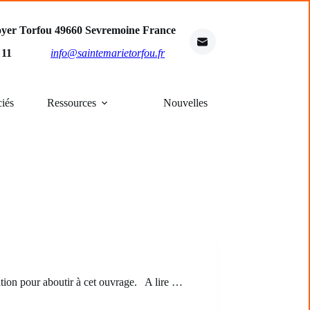
oyer Torfou 49660 Sevremoine France
4 11
info@saintemarietorfou.fr
ciés
Ressources
Nouvelles
cation pour aboutir à cet ouvrage. A lire …