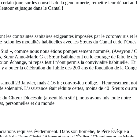
certain jour, sur les conseils de la gendarmerie, remettre leur départ a
alentour et jusque dans le Cantal !
ont les contraintes sanitaires exigeantes imposées par le coronavirus et 
ée selon les modalités habituelles avec les Sœurs du Cantal et de l’Oues
 Sud », comme nous nous étions pompeusement nommés, (Aveyron / Can
s, Sœur Anne-Marie G et Sœur Balbine ont eu le courage de faire le dép
xion-échange, ni repas festif n’ont permis la convivialité habituelle. Et
 y ajouter la célébration du Jubilé des 200 ans de fondation de la Congr
 samedi 23 Janvier, mais à 16 h ; couvre-feu oblige. Heureusement no
 de solennité. L’assistance était réduite certes, moins de 40 Sœurs ou am
e du Chœur Diocésain (absent bien sûr!), nous avons mis toute notre
res, personnelles et du monde.
tanciations requises évidemment. Dans son homélie, le Père Évêque a
charité de Jésus-Christ / Aimer et servir l’Église / Cheminer avec Marie.