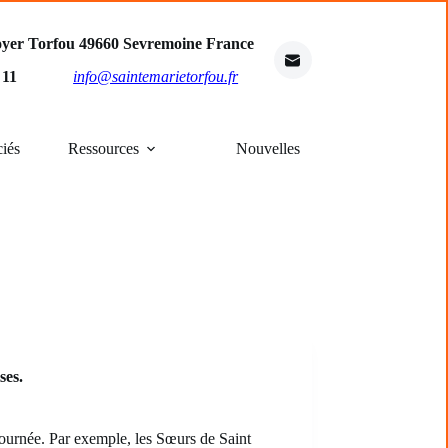
oyer Torfou 49660 Sevremoine France
4 11
info@saintemarietorfou.fr
ciés
Ressources
Nouvelles
ses.
journée. Par exemple, les Sœurs de Saint