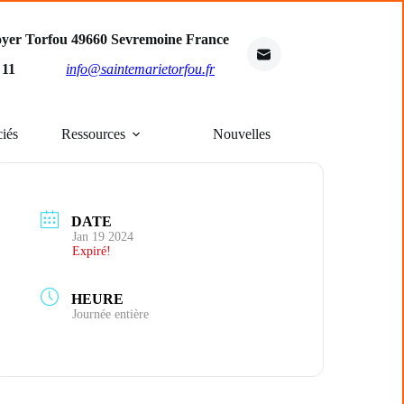
oyer Torfou 49660 Sevremoine France
4 11
info@saintemarietorfou.fr
ciés
Ressources
Nouvelles
DATE
Jan 19 2024
Expiré!
HEURE
Journée entière