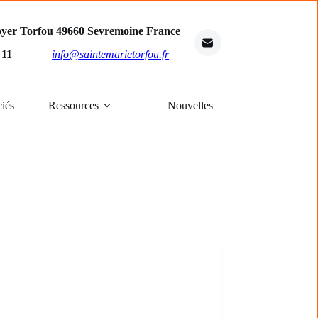
oyer Torfou 49660 Sevremoine France
4 11
info@saintemarietorfou.fr
ciés
Ressources
Nouvelles