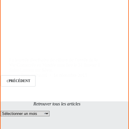
La journée diocésaine de clôture de l’année de la
Vie Consacrée en Vendée aura lieu le 31 Janvier à
Saint-Laurent sur Sèvre.
BernardPascal
14 décembre 2015
PRÉCÉDENT
Retrouver tous les articles
Archives