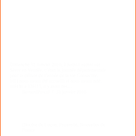
Dimanche 31 Janvier 2016, à Saint-Laurent sur
Sèvre en Vendée, c’était la journée départementale
pour la clôture de l’année de la vie Consacrée.
10H nous avons été accueilli et nous avons prié.
10H30 à 12H15, il y avait des…
BernardPascal
31 janvier 2016
Diocèse de Luçon
,
Fraternité
,
Nouvelles de
France