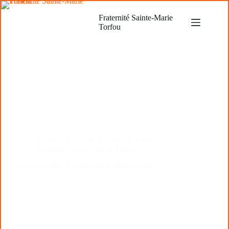
Passer
au
Fraternité Sainte-Marie
contenu
Torfou
Diocèse d'Angers
,
Diocèse de Luçon
,
Fraternité
,
Nouvelles de France
Vous avez dit : « Année de la Miséricorde »