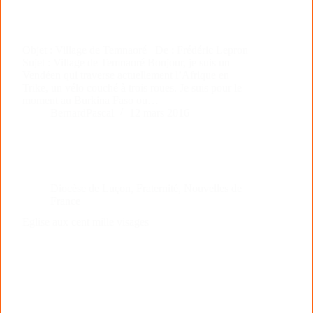
Objet : Village de Temnaoré De : Frédéric Lepron
Sujet : Village de Temnaoré Bonjour, je suis un
Vendéen qui traverse actuellement l’Afrique en
Trike, un vélo couché à trois roues. Je suis pour le
moment au Burkina Faso ou…
BernardPascal
12 mars 2016
Diocèse de Luçon
,
Fraternité
,
Nouvelles de
France
Eglise aux cent mille visages