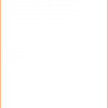
maison délabrée, abandonnée… Depuis 5 ans, 3
artisans ont travaillé d’arrache pied pour la
transformer en petit immeuble confortable pour
personnes âgées. Il était une fois des sœurs…
BernardPascal
13 janvier 2016
Diocèse de Luçon
Clôture de l’année de la Vie Consacrée en Vendée
31 Janvier