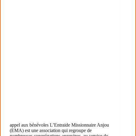
appel aux bénévoles L’Entraide Missionnaire Anjou
(EMA) est une association qui regroupe de
nombreuses congrégations angevines, au service de