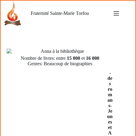
Passer
au
Fraternité Sainte-Marie Torfou
contenu
Nombre de livres: entre
15 000
et
16 000
Genres: Beaucoup de biographies
-
de
s
ro
m
an
s-
Je
un
es
et
A