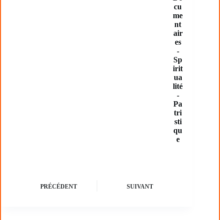
cu
me
nt
air
es
-
Sp
irit
ua
lité
-
Pa
tri
sti
qu
e
PRÉCÉDENT
SUIVANT