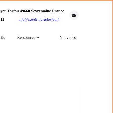
oyer Torfou 49660 Sevremoine France
4 11
info@saintemarietorfou.fr
ciés
Ressources
Nouvelles