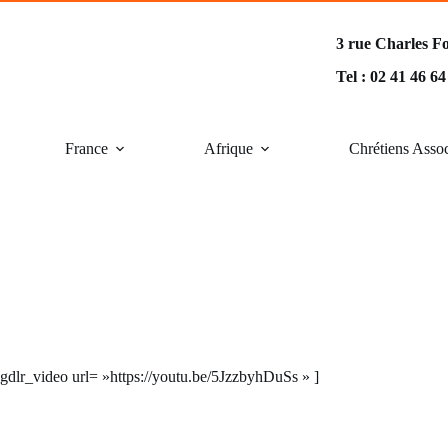
3 rue Charles F
Tel : 02 41 46 6
France
Afrique
Chrétiens Asso
[gdlr_video url= »https://youtu.be/5JzzbyhDuSs » ]