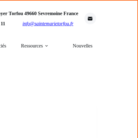
oyer Torfou 49660 Sevremoine France
4 11
info@saintemarietorfou.fr
ciés
Ressources
Nouvelles