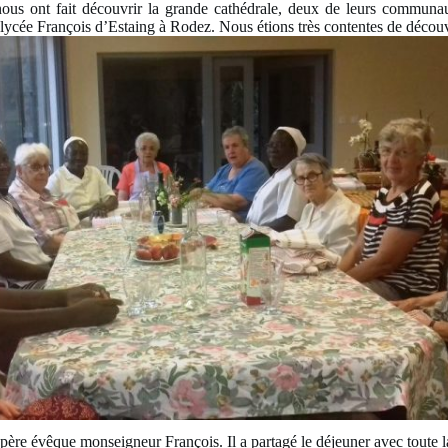
 nous ont fait découvrir la grande cathédrale, deux de leurs commun
ycée François d’Estaing à Rodez. Nous étions très contentes de découvri
du père évêque monseigneur François. Il a partagé le déjeuner avec toute