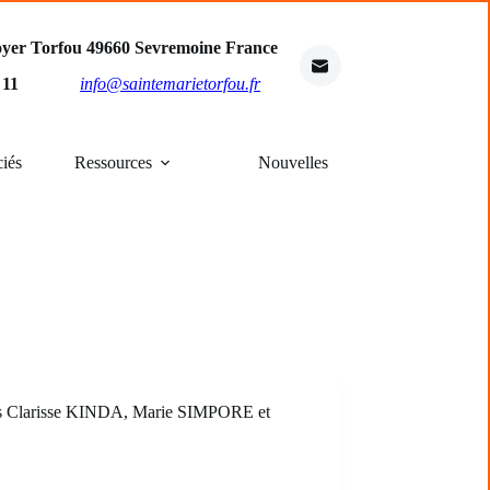
oyer Torfou 49660 Sevremoine France
4 11
info@saintemarietorfou.fr
ciés
Ressources
Nouvelles
œurs Clarisse KINDA, Marie SIMPORE et