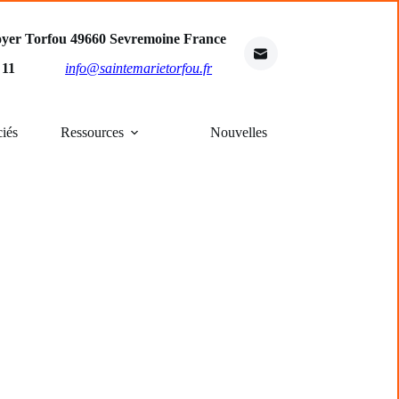
oyer Torfou 49660 Sevremoine France
4 11
info@saintemarietorfou.fr
ciés
Ressources
Nouvelles